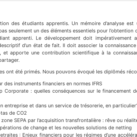
on des étudiants apprentis. Un mémoire d’analyse est u
pas seulement un des éléments essentiels pour l’obtention 
tudiant apprenti. Le développement doit impérativement 
escriptif d’un état de fait. Il doit associer la connaissance
se, et apporte une contribution scientifique à la connaiss
partager.
es ont été primés. Nous pouvons évoqué les diplômés réc
eur des instruments financiers en normes IFRS
ap Corporate : quelles conséquences sur le financement des
 entreprise et dans un service de trésorerie, en particulier
otas de CO2
zone SEPA par l’acquisition transfrontalière : rêve ou réalit
pérations de change et les nouvelles solutions de netting
traites : Enjeux financiers pour les régimes d’une accéléra