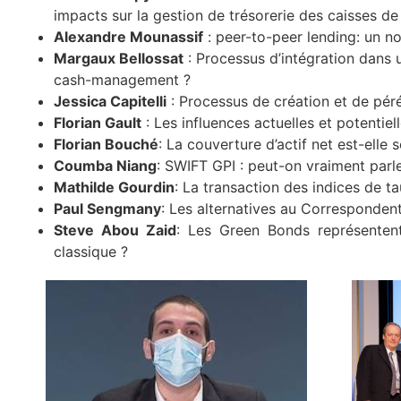
impacts sur la gestion de trésorerie des caisses d
Alexandre Mounassif
: peer-to-peer lending: un 
Margaux Bellossat
: Processus d’intégration dans un
cash-management ?
Jessica Capitelli
: Processus de création et de péréni
Florian Gault
: Les influences actuelles et potentiel
Florian Bouché
: La couverture d’actif net est-elle
Coumba Niang
: SWIFT GPI : peut-on vraiment parle
Mathilde Gourdin
: La transaction des indices de t
Paul Sengmany
: Les alternatives au Corresponden
Steve Abou Zaid
: Les Green Bonds représentent
classique ?